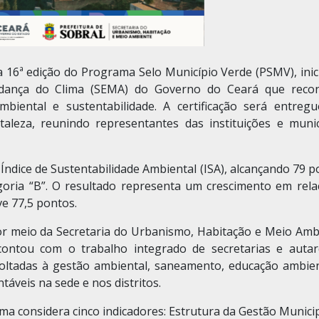
 16ª edição do Programa Selo Município Verde (PSMV), inic
dança do Clima (SEMA) do Governo do Ceará que reco
iental e sustentabilidade. A certificação será entreg
aleza, reunindo representantes das instituições e munic
 Índice de Sustentabilidade Ambiental (ISA), alcançando 79 
egoria “B”. O resultado representa um crescimento em rela
ve 77,5 pontos.
or meio da Secretaria do Urbanismo, Habitação e Meio Amb
ontou com o trabalho integrado de secretarias e autar
voltadas à gestão ambiental, saneamento, educação ambien
táveis na sede e nos distritos.
ma considera cinco indicadores: Estrutura da Gestão Munici