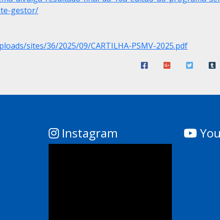
te-gestor/
uploads/sites/36/2025/09/CARTILHA-PSMV-2025.pdf
Instagram
You