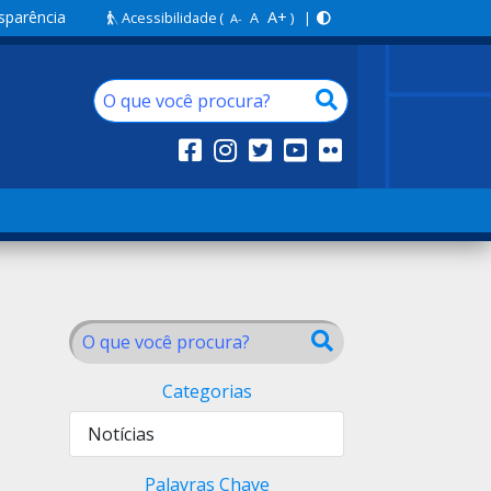
sparência
A+
Acessibilidade
(
A
) |
A-
Categorias
Notícias
Palavras Chave