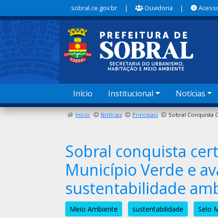
sobral.ce.gov.br
|
Ouvidoria
|
Acesso
Início
Institucional
Notícias
Início
Notícias
Principais
Sobral conquista cer
Município Verde e av
sustentabilidade amb
Meio Ambiente
sustentabilidade
Selo M