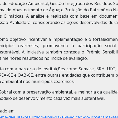
a de Educação Ambiental; Gestão Integrada dos Resíduos Sól
ema de Abastecimento de Água; e Proteção do Patrimônio Na
 Climáticas. A análise é realizada com base em documen
issão Avaliadora, considerando as ações desenvolvidas dura
mo objetivo incentivar a implementação e o fortalecimen
nicípios cearenses, promovendo a participação socia
entável. A iniciativa também concede o Prêmio Sensibil
 melhores resultados no índice de avaliação.
 com a parceria de instituições como Semace, SRH, UFC, 
CREA-CE e OAB-CE, entre outras entidades que contribuem p
o ambiental nos municípios cearenses.
 Sobral com a preservação ambiental, a melhoria da qualida
odelo de desenvolvimento cada vez mais sustentável.
tado em:
ema-divulga-resultado-final-da-16a-edicao-do-programa-sel