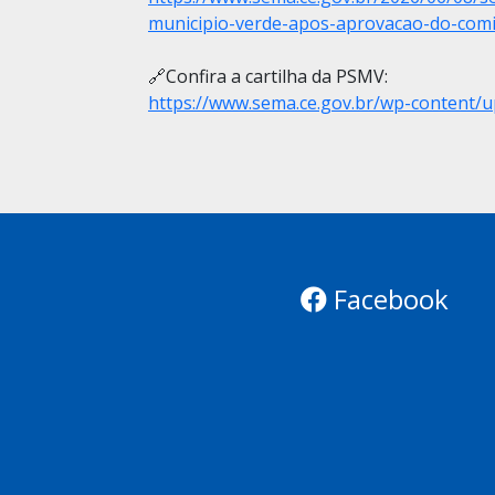
municipio-verde-apos-aprovacao-do-comi
🔗Confira a cartilha da PSMV:
https://www.sema.ce.gov.br/wp-content/
Facebook