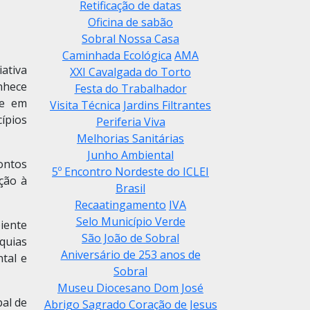
Retificação de datas
Oficina de sabão
Sobral Nossa Casa
Caminhada Ecológica
AMA
iativa
XXI Cavalgada do Torto
nhece
Festa do Trabalhador
ue em
Visita Técnica
Jardins Filtrantes
ípios
Periferia Viva
Melhorias Sanitárias
Junho Ambiental
pontos
5º Encontro Nordeste do ICLEI
ção à
Brasil
Recaatingamento
IVA
Selo Município Verde
iente
São João de Sobral
quias
Aniversário de 253 anos de
tal e
Sobral
Museu Diocesano Dom José
pal de
Abrigo Sagrado Coração de Jesus