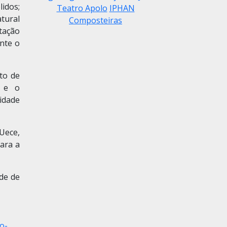
idos;
Teatro Apolo
IPHAN
tural
Composteiras
tação
nte o
to de
l e o
idade
Uece,
ara a
de de
o-