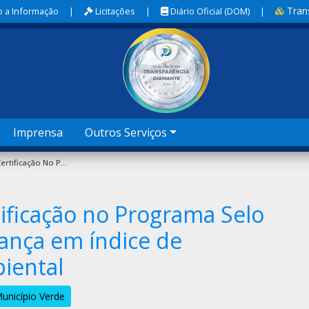
Tran
 a Informação
|
Licitações
|
Diário Oficial (DOM)
|
Imprensa
Outros Serviços
Sobral Conquista Certificação No Programa Selo Município Verde E Avança Em Índice De Sustentabilidade Ambiental
tificação no Programa Selo
ança em índice de
iental
unicípio Verde