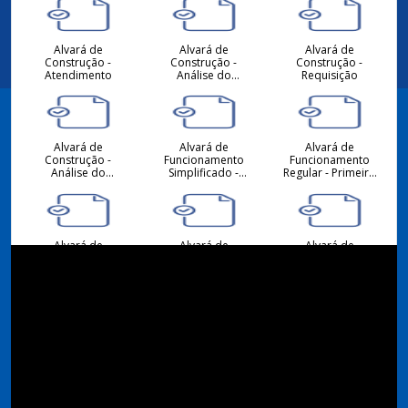
Alvará de
Alvará de
Alvará de
Construção -
Construção -
Construção -
Atendimento
Análise do
Requisição
Projeto
Hidrossanitário -
Atendimento
Alvará de
Alvará de
Alvará de
Facebook
Construção -
Funcionamento
Funcionamento
Análise do
Simplificado -
Regular - Primeiro
Projeto
Primeiro ou
ou Alteração -
Arquitetônico -
Alteração -
Requisição
Atendimento
Requisição
Instagram
Alvará de
Alvará de
Alvará de
Funcionamento -
Funcionamento
Funcionamento
Atendimento
Regular -
Simplificado -
Renovação -
Renovação -
Requisição
Requisição
Consulta de
Consulta de
Desmembramento
Viabilidade
Viabilidade
- Requisição
Locacional para
Locacional para
Atividades
Construção Civil -
Econômicas -
Atendimento
Atendimento