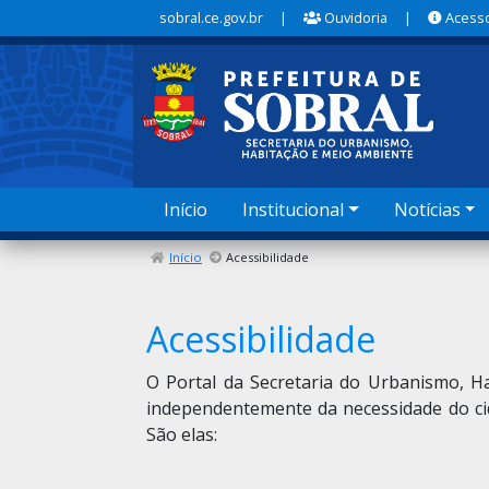
sobral.ce.gov.br
|
Ouvidoria
|
Acesso
Início
Institucional
Notícias
Início
Acessibilidade
Acessibilidade
O Portal da Secretaria do Urbanismo, Ha
independentemente da necessidade do cid
São elas: