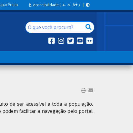
sparência
A+
Acessibilidade
(
A
) |
A-
ito de ser acessível a toda a população,
podem facilitar a navegação pelo portal.