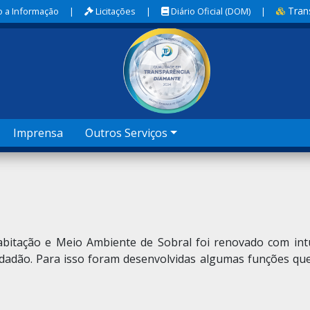
Tran
 a Informação
|
Licitações
|
Diário Oficial (DOM)
|
Imprensa
Outros Serviços
bitação e Meio Ambiente de Sobral foi renovado com intu
adão. Para isso foram desenvolvidas algumas funções que 