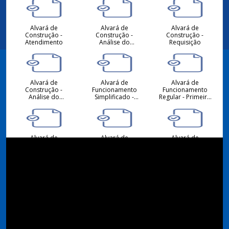
Alvará de
Alvará de
Alvará de
Construção -
Construção -
Construção -
Atendimento
Análise do
Requisição
Projeto
Hidrossanitário -
Atendimento
Alvará de
Alvará de
Alvará de
Facebook
Construção -
Funcionamento
Funcionamento
Análise do
Simplificado -
Regular - Primeiro
Projeto
Primeiro ou
ou Alteração -
Arquitetônico -
Alteração -
Requisição
Atendimento
Requisição
Instagram
Alvará de
Alvará de
Alvará de
Funcionamento -
Funcionamento
Funcionamento
Atendimento
Regular -
Simplificado -
Renovação -
Renovação -
Requisição
Requisição
Consulta de
Consulta de
Desmembramento
Viabilidade
Viabilidade
- Requisição
Locacional para
Locacional para
Atividades
Construção Civil -
Econômicas -
Atendimento
Atendimento