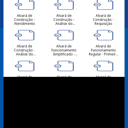
Alvará de
Alvará de
Alvará de
Construção -
Construção -
Construção -
Atendimento
Análise do
Requisição
Projeto
Hidrossanitário -
Atendimento
Alvará de
Alvará de
Alvará de
Facebook
Construção -
Funcionamento
Funcionamento
Análise do
Simplificado -
Regular - Primeiro
Projeto
Primeiro ou
ou Alteração -
Arquitetônico -
Alteração -
Requisição
Atendimento
Requisição
Instagram
Alvará de
Alvará de
Alvará de
Funcionamento -
Funcionamento
Funcionamento
Atendimento
Regular -
Simplificado -
Renovação -
Renovação -
Requisição
Requisição
Consulta de
Consulta de
Desmembramento
Viabilidade
Viabilidade
- Requisição
Locacional para
Locacional para
Atividades
Construção Civil -
Econômicas -
Atendimento
Atendimento