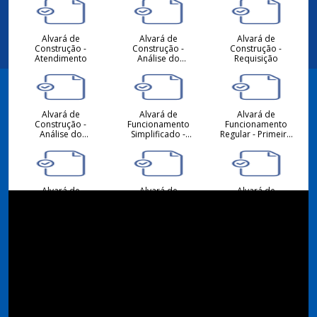
Alvará de
Alvará de
Alvará de
Construção -
Construção -
Construção -
Atendimento
Análise do
Requisição
Projeto
Hidrossanitário -
Atendimento
Alvará de
Alvará de
Alvará de
Facebook
Construção -
Funcionamento
Funcionamento
Análise do
Simplificado -
Regular - Primeiro
Projeto
Primeiro ou
ou Alteração -
Arquitetônico -
Alteração -
Requisição
Atendimento
Requisição
Instagram
Alvará de
Alvará de
Alvará de
Funcionamento -
Funcionamento
Funcionamento
Atendimento
Regular -
Simplificado -
Renovação -
Renovação -
Requisição
Requisição
Consulta de
Consulta de
Desmembramento
Viabilidade
Viabilidade
- Requisição
Locacional para
Locacional para
Atividades
Construção Civil -
Econômicas -
Atendimento
Atendimento