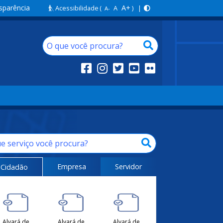
sparência
A+
Acessibilidade
(
A
) |
A-
Empresa
Servidor
Cidadão
Alvará de
Alvará de
Alvará de