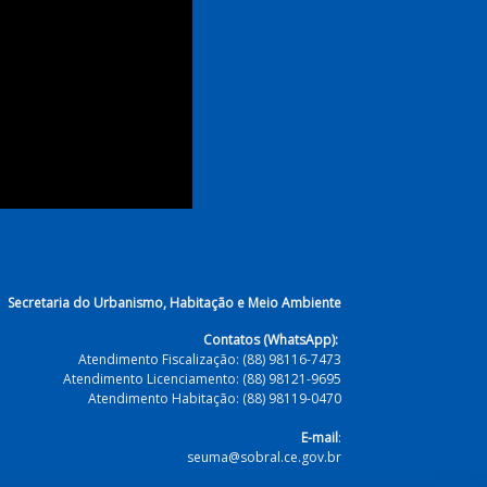
Requisição
arcelamento
Remembramento
Retificação
do Solo -
- Requisição
de Área
Atendimento
Secretaria do Urbanismo, Habitação e Meio Ambiente
Contatos (WhatsApp):
Atendimento Fiscalização: (88) 98116-7473
Atendimento Licenciamento: (88) 98121-9695
Atendimento Habitação: (88) 98119-0470
E-mail
:
seuma@sobral.ce.gov.br