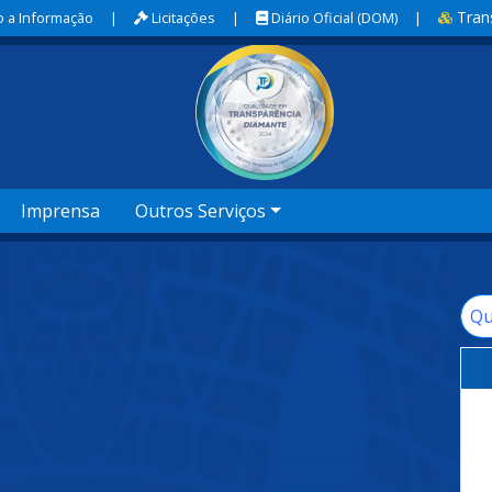
Tran
 a Informação
|
Licitações
|
Diário Oficial (DOM)
|
Imprensa
Outros Serviços