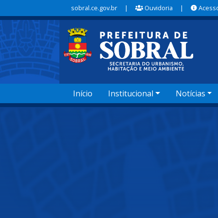
sobral.ce.gov.br
|
Ouvidoria
|
Acesso
Início
Institucional
Notícias