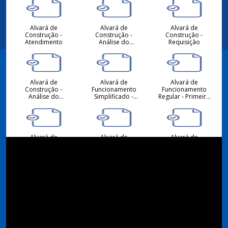
Alvará de
Alvará de
Alvará de
Construção -
Construção -
Construção -
Atendimento
Análise do
Requisição
Projeto
Hidrossanitário -
Atendimento
Alvará de
Alvará de
Alvará de
Facebook
Construção -
Funcionamento
Funcionamento
Análise do
Simplificado -
Regular - Primeiro
Projeto
Primeiro ou
ou Alteração -
Arquitetônico -
Alteração -
Requisição
Atendimento
Requisição
Instagram
Alvará de
Alvará de
Alvará de
Funcionamento -
Funcionamento
Funcionamento
Atendimento
Regular -
Simplificado -
Renovação -
Renovação -
Requisição
Requisição
Consulta de
Consulta de
Desmembramento
Viabilidade
Viabilidade
- Requisição
Locacional para
Locacional para
Atividades
Construção Civil -
Econômicas -
Atendimento
Atendimento