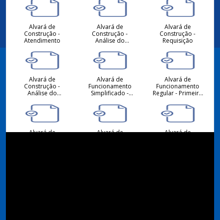
Alvará de
Alvará de
Alvará de
Construção -
Construção -
Construção -
Atendimento
Análise do
Requisição
Projeto
Hidrossanitário -
Atendimento
Alvará de
Alvará de
Alvará de
Facebook
Construção -
Funcionamento
Funcionamento
Análise do
Simplificado -
Regular - Primeiro
Projeto
Primeiro ou
ou Alteração -
Arquitetônico -
Alteração -
Requisição
Atendimento
Requisição
Instagram
Alvará de
Alvará de
Alvará de
Funcionamento -
Funcionamento
Funcionamento
Atendimento
Regular -
Simplificado -
Renovação -
Renovação -
Requisição
Requisição
Consulta de
Consulta de
Desmembramento
Viabilidade
Viabilidade
- Requisição
Locacional para
Locacional para
Atividades
Construção Civil -
Econômicas -
Atendimento
Atendimento