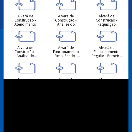
Alvará de
Alvará de
Alvará de
Construção -
Construção -
Construção -
Atendimento
Análise do
Requisição
Projeto
Hidrossanitário -
Atendimento
Alvará de
Alvará de
Alvará de
Facebook
Construção -
Funcionamento
Funcionamento
Análise do
Simplificado -
Regular - Primeiro
Projeto
Primeiro ou
ou Alteração -
Arquitetônico -
Alteração -
Requisição
Atendimento
Requisição
Instagram
Alvará de
Alvará de
Alvará de
Funcionamento -
Funcionamento
Funcionamento
Atendimento
Regular -
Simplificado -
Renovação -
Renovação -
Requisição
Requisição
Consulta de
Consulta de
Desmembramento
Viabilidade
Viabilidade
- Requisição
Locacional para
Locacional para
Atividades
Construção Civil -
Econômicas -
Atendimento
Atendimento