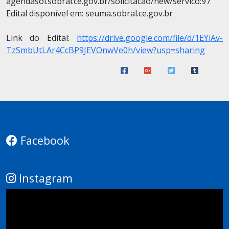
agendasol.sobral.ce.gov.br/solicitacao/new/servico:97
Edital disponível em: seuma.sobral.ce.gov.br
Link do Edital:
https://drive.google.com/file/d/1EYiAv-
TzSmbUtLAr4CcBP9JEVOnwVe0h/view?usp=sharing
Facebook
Instagram