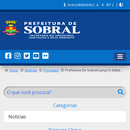
A+
Acessibilidade
(
A
) |
A-
Início
Notícias
Principais
Prefeitura De Sobral Lança O Edital Para Seleção De Vendedores Ambulantes Destinada Aos Eventos De São João De Sobral De 2026 E Aniversário De 253 Anos De Sobral.
Categorias
Notícias