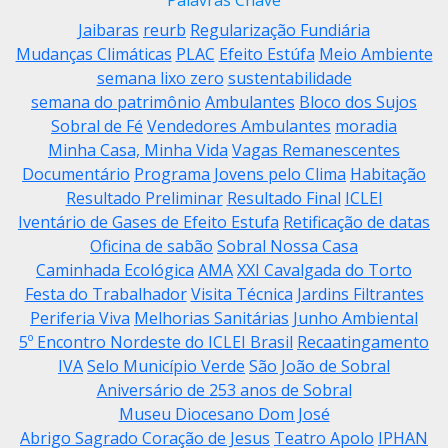
Palavras Chave
Jaibaras
reurb
Regularização Fundiária
Mudanças Climáticas
PLAC
Efeito Estúfa
Meio Ambiente
semana lixo zero
sustentabilidade
semana do patrimônio
Ambulantes
Bloco dos Sujos
Sobral de Fé
Vendedores Ambulantes
moradia
Minha Casa, Minha Vida
Vagas Remanescentes
Documentário
Programa Jovens pelo Clima
Habitação
Resultado Preliminar
Resultado Final
ICLEI
Iventário de Gases de Efeito Estufa
Retificação de datas
Oficina de sabão
Sobral Nossa Casa
Caminhada Ecológica
AMA
XXI Cavalgada do Torto
Festa do Trabalhador
Visita Técnica
Jardins Filtrantes
Periferia Viva
Melhorias Sanitárias
Junho Ambiental
5º Encontro Nordeste do ICLEI Brasil
Recaatingamento
IVA
Selo Município Verde
São João de Sobral
Aniversário de 253 anos de Sobral
Museu Diocesano Dom José
Abrigo Sagrado Coração de Jesus
Teatro Apolo
IPHAN