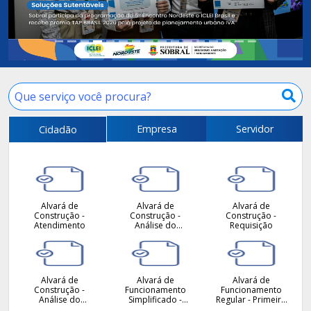
Empresa
Servidor
Cidadão
Alvará de
Alvará de
Alvará de
Construção -
Construção -
Construção -
Atendimento
Análise do
Requisição
Projeto
Hidrossanitário -
Atendimento
Alvará de
Alvará de
Alvará de
Construção -
Funcionamento
Funcionamento
Análise do
Simplificado -
Regular - Primeiro
Projeto
Primeiro ou
ou Alteração -