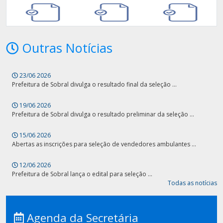
Arquitetônico -
Alteração -
Requisição
Atendimento
Requisição
Alvará de
Alvará de
Alvará de
Funcionamento -
Funcionamento
Funcionamento
Outras Notícias
Atendimento
Regular -
Simplificado -
Renovação -
Renovação -
Requisição
Requisição
23/06 2026
Prefeitura de Sobral divulga o resultado final da seleção ...
Consulta de
Consulta de
Desmembramento
Viabilidade
Viabilidade
- Requisição
Locacional para
Locacional para
19/06 2026
Atividades
Construção Civil -
Econômicas -
Atendimento
Prefeitura de Sobral divulga o resultado preliminar da seleção ...
Atendimento
15/06 2026
Habite-se -
Habite-se -
Murar Terreno -
Abertas as inscrições para seleção de vendedores ambulantes ...
Requisição
Atendimento
Requisição
12/06 2026
Prefeitura de Sobral lança o edital para seleção ...
Todas as notícias
Parcelamento do
Remembramento
Retificação de
Solo -
- Requisição
Área
Atendimento
Agenda da Secretária