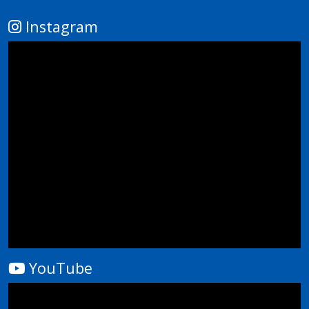
14
Instagram
15
16
17
18
19
20
21
YouTube
22