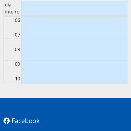
dia
05
inteiro
06
07
08
09
10
11
12
Facebook
13