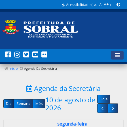
A+
Acessibilidade
(
A
) |
A-
00
Início
Agenda Da Secretária
01
Agenda da Secretária
02
10 de agosto de
Hoje
03
Dia
Semana
Mês
2026
04
segunda-feira