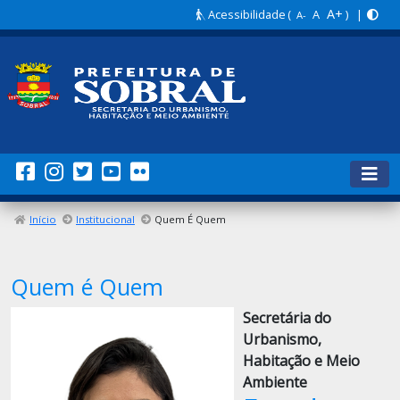
A+
Acessibilidade
(
A
) |
A-
Início
Institucional
Quem É Quem
Quem é Quem
Secretária do
Urbanismo,
Habitação e Meio
Ambiente